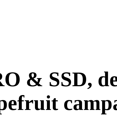
PRO
&
SSD, de
pefruit camp